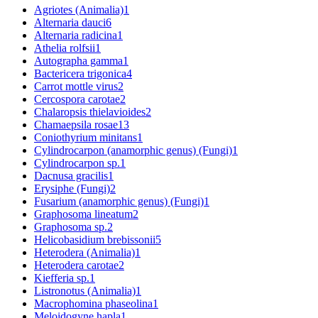
Agriotes (Animalia)
1
Alternaria dauci
6
Alternaria radicina
1
Athelia rolfsii
1
Autographa gamma
1
Bactericera trigonica
4
Carrot mottle virus
2
Cercospora carotae
2
Chalaropsis thielavioides
2
Chamaepsila rosae
13
Coniothyrium minitans
1
Cylindrocarpon (anamorphic genus) (Fungi)
1
Cylindrocarpon sp.
1
Dacnusa gracilis
1
Erysiphe (Fungi)
2
Fusarium (anamorphic genus) (Fungi)
1
Graphosoma lineatum
2
Graphosoma sp.
2
Helicobasidium brebissonii
5
Heterodera (Animalia)
1
Heterodera carotae
2
Kiefferia sp.
1
Listronotus (Animalia)
1
Macrophomina phaseolina
1
Meloidogyne hapla
1