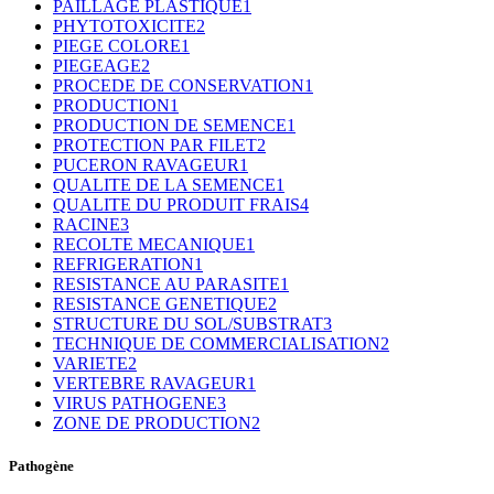
PAILLAGE PLASTIQUE
1
PHYTOTOXICITE
2
PIEGE COLORE
1
PIEGEAGE
2
PROCEDE DE CONSERVATION
1
PRODUCTION
1
PRODUCTION DE SEMENCE
1
PROTECTION PAR FILET
2
PUCERON RAVAGEUR
1
QUALITE DE LA SEMENCE
1
QUALITE DU PRODUIT FRAIS
4
RACINE
3
RECOLTE MECANIQUE
1
REFRIGERATION
1
RESISTANCE AU PARASITE
1
RESISTANCE GENETIQUE
2
STRUCTURE DU SOL/SUBSTRAT
3
TECHNIQUE DE COMMERCIALISATION
2
VARIETE
2
VERTEBRE RAVAGEUR
1
VIRUS PATHOGENE
3
ZONE DE PRODUCTION
2
Pathogène