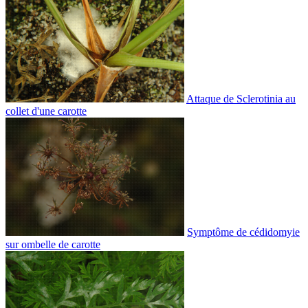
Attaque de Sclerotinia au
collet d'une carotte
Symptôme de cédidomyie
sur ombelle de carotte