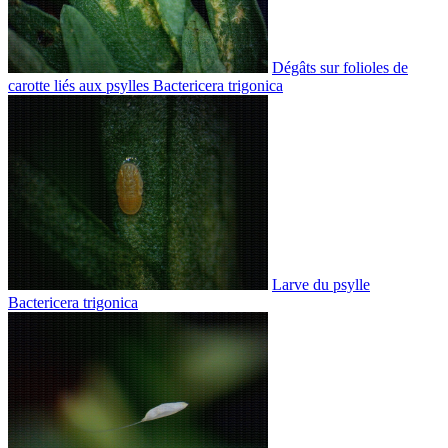
Dégâts sur folioles de
carotte liés aux psylles Bactericera trigonica
Larve du psylle
Bactericera trigonica