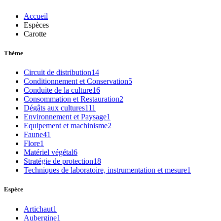
Accueil
Espèces
Carotte
Thème
Circuit de distribution
14
Conditionnement et Conservation
5
Conduite de la culture
16
Consommation et Restauration
2
Dégâts aux cultures
111
Environnement et Paysage
1
Equipement et machinisme
2
Faune
41
Flore
1
Matériel végétal
6
Stratégie de protection
18
Techniques de laboratoire, instrumentation et mesure
1
Espèce
Artichaut
1
Aubergine
1