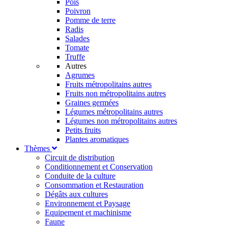
Pois
Poivron
Pomme de terre
Radis
Salades
Tomate
Truffe
Autres
Agrumes
Fruits métropolitains autres
Fruits non métropolitains autres
Graines germées
Légumes métropolitains autres
Légumes non métropolitains autres
Petits fruits
Plantes aromatiques
Thèmes
Circuit de distribution
Conditionnement et Conservation
Conduite de la culture
Consommation et Restauration
Dégâts aux cultures
Environnement et Paysage
Equipement et machinisme
Faune