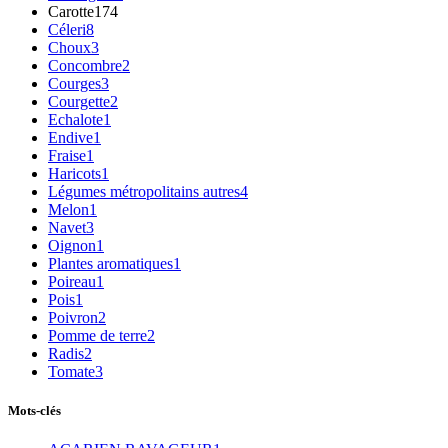
Carotte
174
Céleri
8
Choux
3
Concombre
2
Courges
3
Courgette
2
Echalote
1
Endive
1
Fraise
1
Haricots
1
Légumes métropolitains autres
4
Melon
1
Navet
3
Oignon
1
Plantes aromatiques
1
Poireau
1
Pois
1
Poivron
2
Pomme de terre
2
Radis
2
Tomate
3
Mots-clés