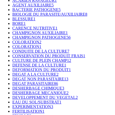
ACARIEN RAVAGEUR
1
AGENT AUXILIAIRE
5
BACTERIE PATHOGENE
5
BIOLOGIE DU PARASITE/AUXILIAIRE
8
BLESSURE
1
BORE
1
CARENCE NUTRITIVE
1
CHAMPIGNON AUXILIAIRE
1
CHAMPIGNON PATHOGENE
56
COLORATION
2
COLORATION
1
CONDUITE DE LA CULTURE
7
CONSERVATION DU PRODUIT FRAIS
1
CULTURE DE PLEIN CHAMP
12
DEFENSE DE LA CULTURE
1
DEFORMATION DU PRODUIT
1
DEGAT A LA CULTURE
2
DEGAT NON PARASITAIRE
13
DEGAT PARASITAIRE
86
DESHERBAGE CHIMIQUE
3
DESHERBAGE MECANIQUE
2
DEVELOPPEMENT DU VEGETAL
2
EAU DU SOL/SUBSTRAT
1
EXPERIMENTATION
3
FERTILISATION
1