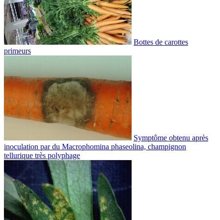
Bottes de carottes
primeurs
Symptôme obtenu après
inoculation par du Macrophomina phaseolina, champignon
tellurique très polyphage