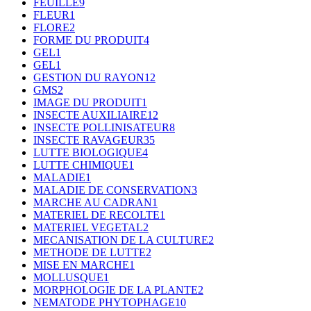
FEUILLE
9
FLEUR
1
FLORE
2
FORME DU PRODUIT
4
GEL
1
GEL
1
GESTION DU RAYON
12
GMS
2
IMAGE DU PRODUIT
1
INSECTE AUXILIAIRE
12
INSECTE POLLINISATEUR
8
INSECTE RAVAGEUR
35
LUTTE BIOLOGIQUE
4
LUTTE CHIMIQUE
1
MALADIE
1
MALADIE DE CONSERVATION
3
MARCHE AU CADRAN
1
MATERIEL DE RECOLTE
1
MATERIEL VEGETAL
2
MECANISATION DE LA CULTURE
2
METHODE DE LUTTE
2
MISE EN MARCHE
1
MOLLUSQUE
1
MORPHOLOGIE DE LA PLANTE
2
NEMATODE PHYTOPHAGE
10