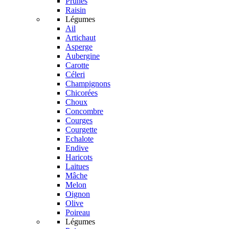
Prunes
Raisin
Légumes
Ail
Artichaut
Asperge
Aubergine
Carotte
Céleri
Champignons
Chicorées
Choux
Concombre
Courges
Courgette
Echalote
Endive
Haricots
Laitues
Mâche
Melon
Oignon
Olive
Poireau
Légumes