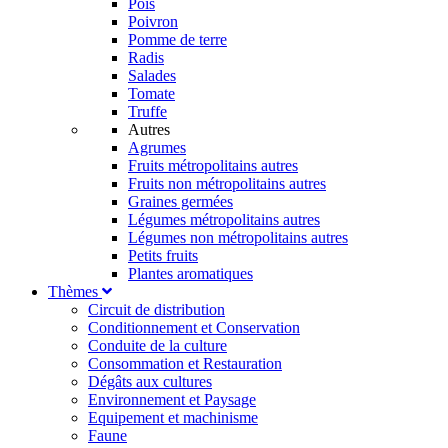
Pois
Poivron
Pomme de terre
Radis
Salades
Tomate
Truffe
Autres
Agrumes
Fruits métropolitains autres
Fruits non métropolitains autres
Graines germées
Légumes métropolitains autres
Légumes non métropolitains autres
Petits fruits
Plantes aromatiques
Thèmes
Circuit de distribution
Conditionnement et Conservation
Conduite de la culture
Consommation et Restauration
Dégâts aux cultures
Environnement et Paysage
Equipement et machinisme
Faune