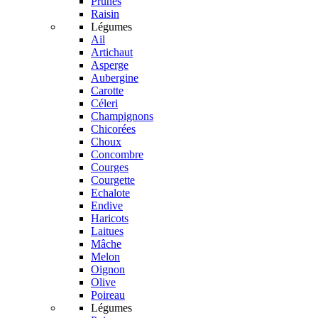
Prunes
Raisin
Légumes
Ail
Artichaut
Asperge
Aubergine
Carotte
Céleri
Champignons
Chicorées
Choux
Concombre
Courges
Courgette
Echalote
Endive
Haricots
Laitues
Mâche
Melon
Oignon
Olive
Poireau
Légumes