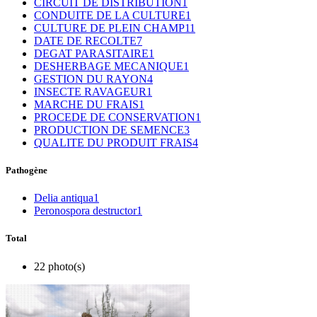
CIRCUIT DE DISTRIBUTION
1
CONDUITE DE LA CULTURE
1
CULTURE DE PLEIN CHAMP
11
DATE DE RECOLTE
7
DEGAT PARASITAIRE
1
DESHERBAGE MECANIQUE
1
GESTION DU RAYON
4
INSECTE RAVAGEUR
1
MARCHE DU FRAIS
1
PROCEDE DE CONSERVATION
1
PRODUCTION DE SEMENCE
3
QUALITE DU PRODUIT FRAIS
4
Pathogène
Delia antiqua
1
Peronospora destructor
1
Total
22 photo(s)