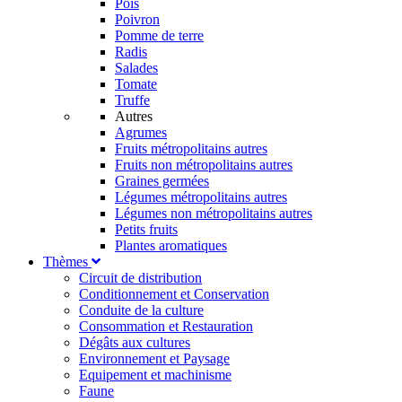
Pois
Poivron
Pomme de terre
Radis
Salades
Tomate
Truffe
Autres
Agrumes
Fruits métropolitains autres
Fruits non métropolitains autres
Graines germées
Légumes métropolitains autres
Légumes non métropolitains autres
Petits fruits
Plantes aromatiques
Thèmes
Circuit de distribution
Conditionnement et Conservation
Conduite de la culture
Consommation et Restauration
Dégâts aux cultures
Environnement et Paysage
Equipement et machinisme
Faune