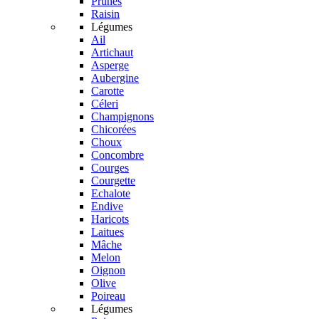
Prunes
Raisin
Légumes
Ail
Artichaut
Asperge
Aubergine
Carotte
Céleri
Champignons
Chicorées
Choux
Concombre
Courges
Courgette
Echalote
Endive
Haricots
Laitues
Mâche
Melon
Oignon
Olive
Poireau
Légumes