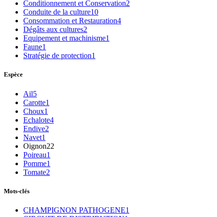
Conditionnement et Conservation
2
Conduite de la culture
10
Consommation et Restauration
4
Dégâts aux cultures
2
Equipement et machinisme
1
Faune
1
Stratégie de protection
1
Espèce
Ail
5
Carotte
1
Choux
1
Echalote
4
Endive
2
Navet
1
Oignon
22
Poireau
1
Pomme
1
Tomate
2
Mots-clés
CHAMPIGNON PATHOGENE
1