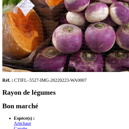
Réf. :
CTIFL–5527-IMG-20220223-WA0007
Rayon de légumes
Bon marché
Espèce(s) :
Artichaut
Carotte