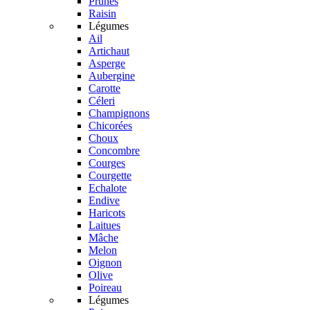
Prunes
Raisin
Légumes
Ail
Artichaut
Asperge
Aubergine
Carotte
Céleri
Champignons
Chicorées
Choux
Concombre
Courges
Courgette
Echalote
Endive
Haricots
Laitues
Mâche
Melon
Oignon
Olive
Poireau
Légumes