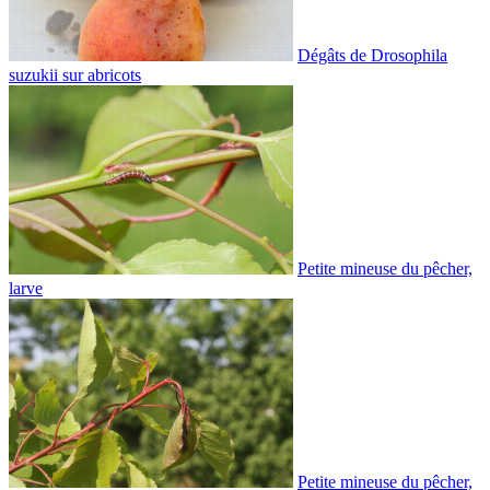
Dégâts de Drosophila
suzukii sur abricots
Petite mineuse du pêcher,
larve
Petite mineuse du pêcher,