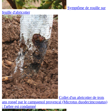
Symptôme de rouille sur
feuille d'abricotier
Collet d'un abricotier de trois
ans rongé par le campagnol provençal (Microtus duodecimcostatus)
: l'arbre est condamné