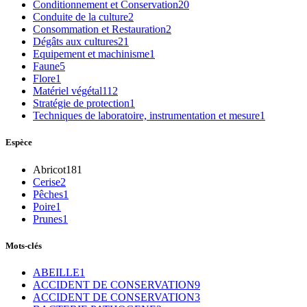
Conditionnement et Conservation
20
Conduite de la culture
2
Consommation et Restauration
2
Dégâts aux cultures
21
Equipement et machinisme
1
Faune
5
Flore
1
Matériel végétal
112
Stratégie de protection
1
Techniques de laboratoire, instrumentation et mesure
1
Espèce
Abricot
181
Cerise
2
Pêches
1
Poire
1
Prunes
1
Mots-clés
ABEILLE
1
ACCIDENT DE CONSERVATION
9
ACCIDENT DE CONSERVATION
3