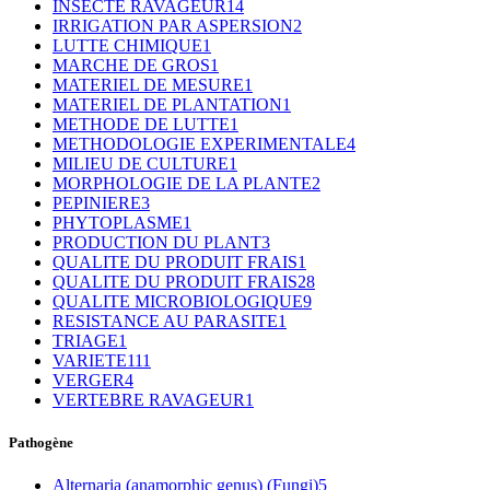
INSECTE RAVAGEUR
14
IRRIGATION PAR ASPERSION
2
LUTTE CHIMIQUE
1
MARCHE DE GROS
1
MATERIEL DE MESURE
1
MATERIEL DE PLANTATION
1
METHODE DE LUTTE
1
METHODOLOGIE EXPERIMENTALE
4
MILIEU DE CULTURE
1
MORPHOLOGIE DE LA PLANTE
2
PEPINIERE
3
PHYTOPLASME
1
PRODUCTION DU PLANT
3
QUALITE DU PRODUIT FRAIS
1
QUALITE DU PRODUIT FRAIS
28
QUALITE MICROBIOLOGIQUE
9
RESISTANCE AU PARASITE
1
TRIAGE
1
VARIETE
111
VERGER
4
VERTEBRE RAVAGEUR
1
Pathogène
Alternaria (anamorphic genus) (Fungi)
5