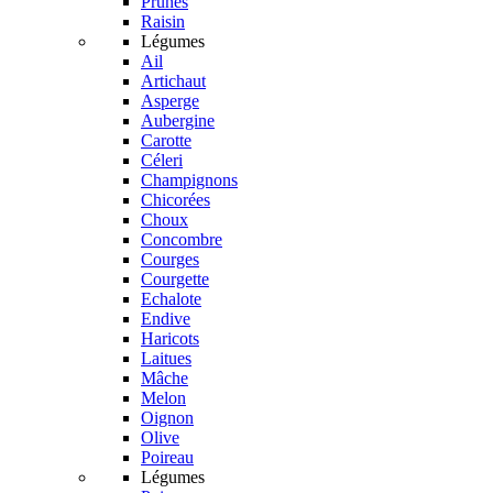
Prunes
Raisin
Légumes
Ail
Artichaut
Asperge
Aubergine
Carotte
Céleri
Champignons
Chicorées
Choux
Concombre
Courges
Courgette
Echalote
Endive
Haricots
Laitues
Mâche
Melon
Oignon
Olive
Poireau
Légumes