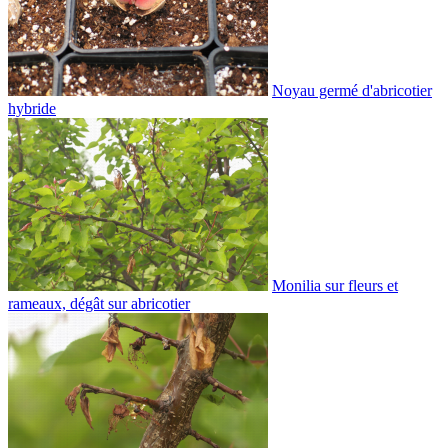
Noyau germé d'abricotier
hybride
Monilia sur fleurs et
rameaux, dégât sur abricotier