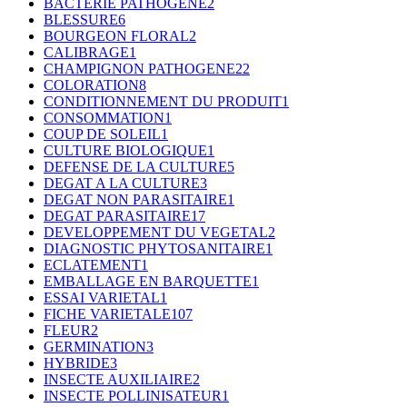
BACTERIE PATHOGENE
2
BLESSURE
6
BOURGEON FLORAL
2
CALIBRAGE
1
CHAMPIGNON PATHOGENE
22
COLORATION
8
CONDITIONNEMENT DU PRODUIT
1
CONSOMMATION
1
COUP DE SOLEIL
1
CULTURE BIOLOGIQUE
1
DEFENSE DE LA CULTURE
5
DEGAT A LA CULTURE
3
DEGAT NON PARASITAIRE
1
DEGAT PARASITAIRE
17
DEVELOPPEMENT DU VEGETAL
2
DIAGNOSTIC PHYTOSANITAIRE
1
ECLATEMENT
1
EMBALLAGE EN BARQUETTE
1
ESSAI VARIETAL
1
FICHE VARIETALE
107
FLEUR
2
GERMINATION
3
HYBRIDE
3
INSECTE AUXILIAIRE
2
INSECTE POLLINISATEUR
1