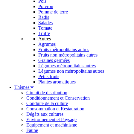
Pois
Poivron
Pomme de terre
Radis
Salades
Tomate
Truffe
Autres
Agrumes
Fruits métropolitains autres
Fruits non métropolitains autres
Graines germées
Légumes métropolitains autres
Légumes non métropolitains autres
Petits fruits
Plantes aromatiques
Thèmes
Circuit de distribution
Conditionnement et Conservation
Conduite de la culture
Consommation et Restauration
Dégâts aux cultures
Environnement et Paysage
Equipement et machinisme
Faune