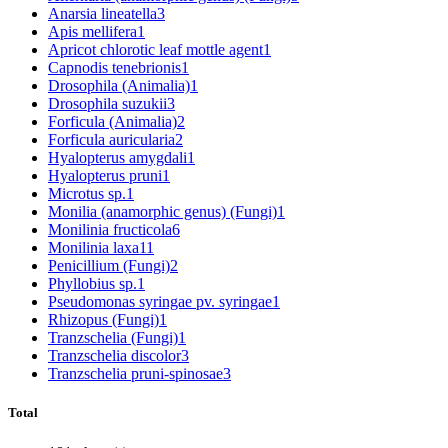
Anarsia lineatella
3
Apis mellifera
1
Apricot chlorotic leaf mottle agent
1
Capnodis tenebrionis
1
Drosophila (Animalia)
1
Drosophila suzukii
3
Forficula (Animalia)
2
Forficula auricularia
2
Hyalopterus amygdali
1
Hyalopterus pruni
1
Microtus sp.
1
Monilia (anamorphic genus) (Fungi)
1
Monilinia fructicola
6
Monilinia laxa
11
Penicillium (Fungi)
2
Phyllobius sp.
1
Pseudomonas syringae pv. syringae
1
Rhizopus (Fungi)
1
Tranzschelia (Fungi)
1
Tranzschelia discolor
3
Tranzschelia pruni-spinosae
3
Total