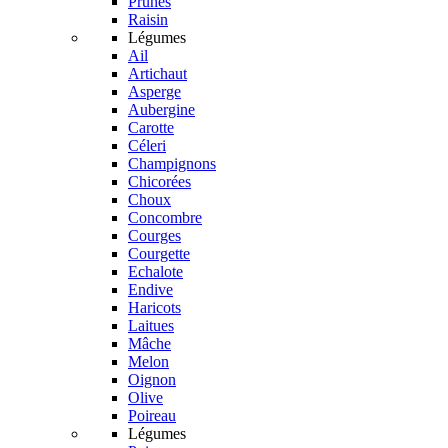
Prunes
Raisin
Légumes
Ail
Artichaut
Asperge
Aubergine
Carotte
Céleri
Champignons
Chicorées
Choux
Concombre
Courges
Courgette
Echalote
Endive
Haricots
Laitues
Mâche
Melon
Oignon
Olive
Poireau
Légumes