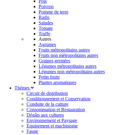
Pois
Poivron
Pomme de terre
Radis
Salades
Tomate
Truffe
Autres
Agrumes
Fruits métropolitains autres
Fruits non métropolitains autres
Graines germées
Légumes métropolitains autres
Légumes non métropolitains autres
Petits fruits
Plantes aromatiques
Thèmes
Circuit de distribution
Conditionnement et Conservation
Conduite de la culture
Consommation et Restauration
Dégâts aux cultures
Environnement et Paysage
Equipement et machinisme
Faune