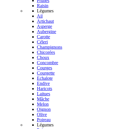
Prunes
Raisin
Légumes
Ail
Artichaut
Asperge
Aubergine
Carotte
Céleri
Champignons
Chicorées
Choux
Concombre
Courges
Courgette
Echalote
Endive
Haricots
Laitues
Mâche
Melon
Oignon
Olive
Poireau
Légumes