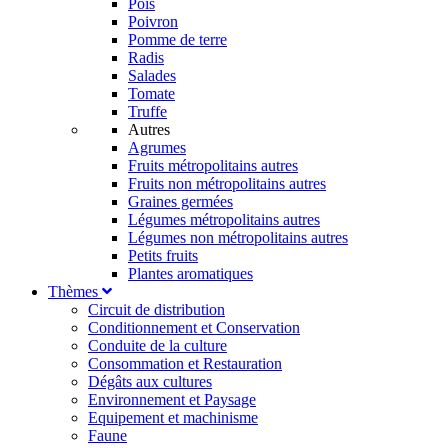
Pois
Poivron
Pomme de terre
Radis
Salades
Tomate
Truffe
Autres
Agrumes
Fruits métropolitains autres
Fruits non métropolitains autres
Graines germées
Légumes métropolitains autres
Légumes non métropolitains autres
Petits fruits
Plantes aromatiques
Thèmes
Circuit de distribution
Conditionnement et Conservation
Conduite de la culture
Consommation et Restauration
Dégâts aux cultures
Environnement et Paysage
Equipement et machinisme
Faune