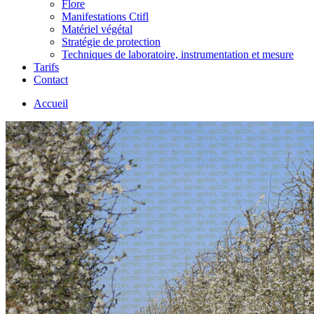
Flore
Manifestations Ctifl
Matériel végétal
Stratégie de protection
Techniques de laboratoire, instrumentation et mesure
Tarifs
Contact
Accueil