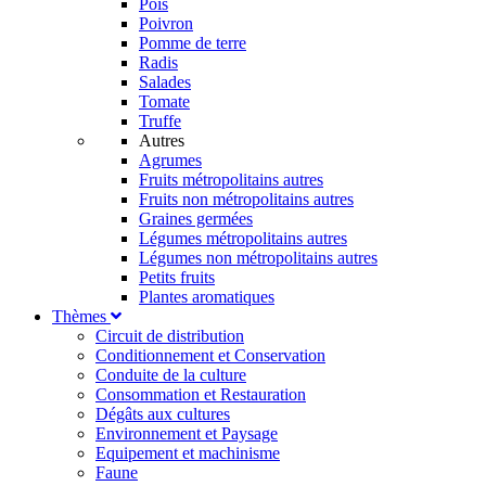
Pois
Poivron
Pomme de terre
Radis
Salades
Tomate
Truffe
Autres
Agrumes
Fruits métropolitains autres
Fruits non métropolitains autres
Graines germées
Légumes métropolitains autres
Légumes non métropolitains autres
Petits fruits
Plantes aromatiques
Thèmes
Circuit de distribution
Conditionnement et Conservation
Conduite de la culture
Consommation et Restauration
Dégâts aux cultures
Environnement et Paysage
Equipement et machinisme
Faune