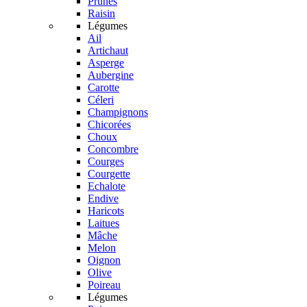
Prunes
Raisin
Légumes
Ail
Artichaut
Asperge
Aubergine
Carotte
Céleri
Champignons
Chicorées
Choux
Concombre
Courges
Courgette
Echalote
Endive
Haricots
Laitues
Mâche
Melon
Oignon
Olive
Poireau
Légumes