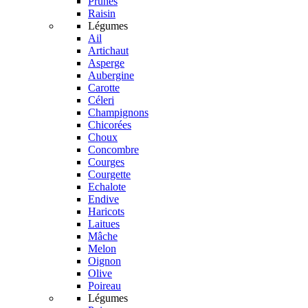
Prunes
Raisin
Légumes
Ail
Artichaut
Asperge
Aubergine
Carotte
Céleri
Champignons
Chicorées
Choux
Concombre
Courges
Courgette
Echalote
Endive
Haricots
Laitues
Mâche
Melon
Oignon
Olive
Poireau
Légumes