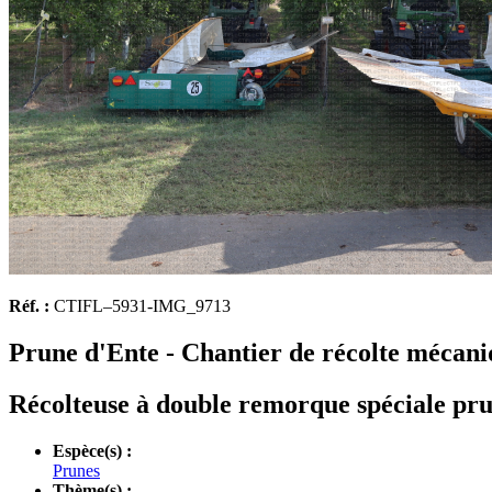
Réf. :
CTIFL–5931-IMG_9713
Prune d'Ente - Chantier de récolte mécani
Récolteuse à double remorque spéciale prune
Espèce(s) :
Prunes
Thème(s) :