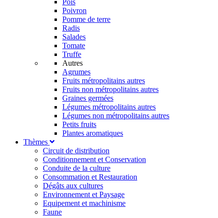
Pois
Poivron
Pomme de terre
Radis
Salades
Tomate
Truffe
Autres
Agrumes
Fruits métropolitains autres
Fruits non métropolitains autres
Graines germées
Légumes métropolitains autres
Légumes non métropolitains autres
Petits fruits
Plantes aromatiques
Thèmes
Circuit de distribution
Conditionnement et Conservation
Conduite de la culture
Consommation et Restauration
Dégâts aux cultures
Environnement et Paysage
Equipement et machinisme
Faune