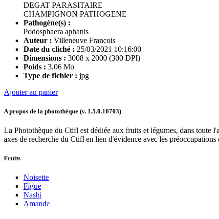
DEGAT PARASITAIRE
CHAMPIGNON PATHOGENE
Pathogène(s) :
Podosphaera aphanis
Auteur :
Villeneuve Francois
Date du cliché :
25/03/2021 10:16:00
Dimensions :
3008 x 2000 (300 DPI)
Poids :
3,06 Mo
Type de fichier :
jpg
Ajouter au panier
A propos de la photothèque (v.
1.5.0.10703
)
La Photothèque du Ctifl est dédiée aux fruits et légumes, dans toute l'a
axes de recherche du Ctifl en lien d'évidence avec les préoccupations d
Fruits
Noisette
Figue
Nashi
Amande