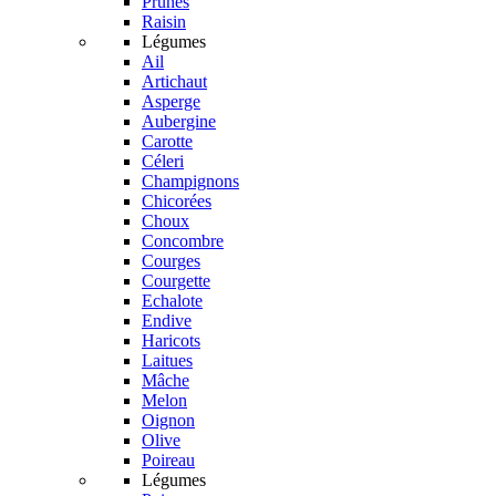
Prunes
Raisin
Légumes
Ail
Artichaut
Asperge
Aubergine
Carotte
Céleri
Champignons
Chicorées
Choux
Concombre
Courges
Courgette
Echalote
Endive
Haricots
Laitues
Mâche
Melon
Oignon
Olive
Poireau
Légumes