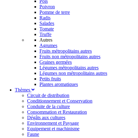
Pois
Poivron
Pomme de terre
Radis
Salades
Tomate
Truffe
Autres
Agrumes
Fruits métropolitains autres
Fruits non métropolitains autres
Graines germées
Légumes métropolitains autres
Légumes non métropolitains autres
Petits fruits
Plantes aromatiques
Thèmes
Circuit de distribution
Conditionnement et Conservation
Conduite de la culture
Consommation et Restauration
Dégâts aux cultures
Environnement et Paysage
Equipement et machinisme
Faune