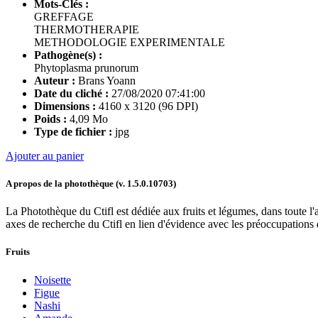
Mots-Clés :
GREFFAGE
THERMOTHERAPIE
METHODOLOGIE EXPERIMENTALE
Pathogène(s) :
Phytoplasma prunorum
Auteur :
Brans Yoann
Date du cliché :
27/08/2020 07:41:00
Dimensions :
4160 x 3120 (96 DPI)
Poids :
4,09 Mo
Type de fichier :
jpg
Ajouter au panier
A propos de la photothèque (v.
1.5.0.10703
)
La Photothèque du Ctifl est dédiée aux fruits et légumes, dans toute l'a
axes de recherche du Ctifl en lien d'évidence avec les préoccupations d
Fruits
Noisette
Figue
Nashi