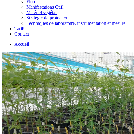
Flore
Manifestations Ctifl
Matériel végétal
Stratégie de protection
Techniques de laboratoire, instrumentation et mesure
Tarifs
Contact
Accueil