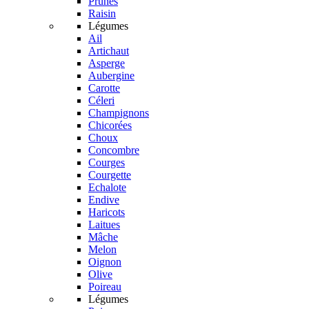
Prunes
Raisin
Légumes
Ail
Artichaut
Asperge
Aubergine
Carotte
Céleri
Champignons
Chicorées
Choux
Concombre
Courges
Courgette
Echalote
Endive
Haricots
Laitues
Mâche
Melon
Oignon
Olive
Poireau
Légumes