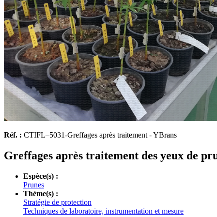
Réf. :
CTIFL–5031-Greffages après traitement - YBrans
Greffages après traitement des yeux de pr
Espèce(s) :
Prunes
Thème(s) :
Stratégie de protection
Techniques de laboratoire, instrumentation et mesure