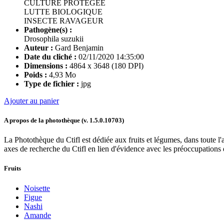
CULTURE PROTEGEE
LUTTE BIOLOGIQUE
INSECTE RAVAGEUR
Pathogène(s) :
Drosophila suzukii
Auteur :
Gard Benjamin
Date du cliché :
02/11/2020 14:35:00
Dimensions :
4864 x 3648 (180 DPI)
Poids :
4,93 Mo
Type de fichier :
jpg
Ajouter au panier
A propos de la photothèque (v.
1.5.0.10703
)
La Photothèque du Ctifl est dédiée aux fruits et légumes, dans toute l'a
axes de recherche du Ctifl en lien d'évidence avec les préoccupations d
Fruits
Noisette
Figue
Nashi
Amande