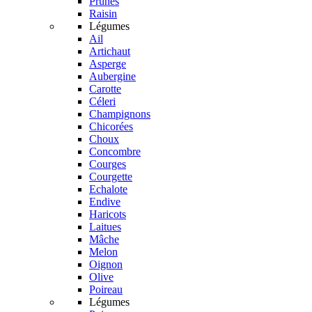
Prunes
Raisin
Légumes
Ail
Artichaut
Asperge
Aubergine
Carotte
Céleri
Champignons
Chicorées
Choux
Concombre
Courges
Courgette
Echalote
Endive
Haricots
Laitues
Mâche
Melon
Oignon
Olive
Poireau
Légumes