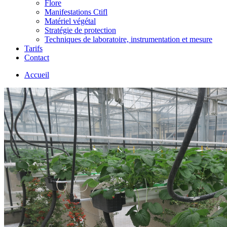
Flore
Manifestations Ctifl
Matériel végétal
Stratégie de protection
Techniques de laboratoire, instrumentation et mesure
Tarifs
Contact
Accueil