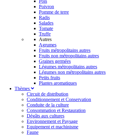
Pois
Poivron
Pomme de terre
Radis
Salades
Tomate
Truffe
Autres
Agrumes
Fruits métropolitains autres
Fruits non métropolitains autres
Graines germées
Légumes métropolitains autres
Légumes non métropolitains autres
Petits fruits
Plantes aromatiques
Thèmes
Circuit de distribution
Conditionnement et Conservation
Conduite de la culture
Consommation et Restauration
Dégâts aux cultures
Environnement et Paysage
Equipement et machinisme
Faune