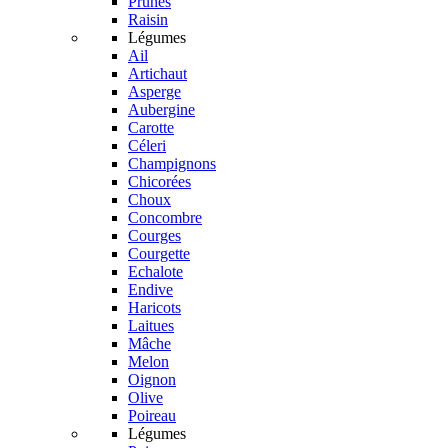
Prunes
Raisin
Légumes
Ail
Artichaut
Asperge
Aubergine
Carotte
Céleri
Champignons
Chicorées
Choux
Concombre
Courges
Courgette
Echalote
Endive
Haricots
Laitues
Mâche
Melon
Oignon
Olive
Poireau
Légumes