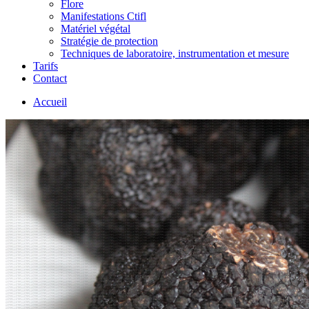
Flore
Manifestations Ctifl
Matériel végétal
Stratégie de protection
Techniques de laboratoire, instrumentation et mesure
Tarifs
Contact
Accueil