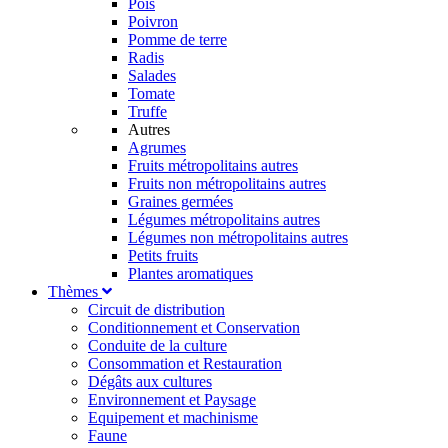
Pois
Poivron
Pomme de terre
Radis
Salades
Tomate
Truffe
Autres
Agrumes
Fruits métropolitains autres
Fruits non métropolitains autres
Graines germées
Légumes métropolitains autres
Légumes non métropolitains autres
Petits fruits
Plantes aromatiques
Thèmes
Circuit de distribution
Conditionnement et Conservation
Conduite de la culture
Consommation et Restauration
Dégâts aux cultures
Environnement et Paysage
Equipement et machinisme
Faune