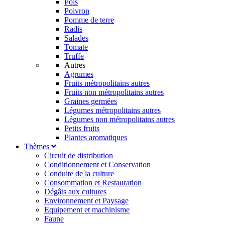
Pois
Poivron
Pomme de terre
Radis
Salades
Tomate
Truffe
Autres
Agrumes
Fruits métropolitains autres
Fruits non métropolitains autres
Graines germées
Légumes métropolitains autres
Légumes non métropolitains autres
Petits fruits
Plantes aromatiques
Thèmes
Circuit de distribution
Conditionnement et Conservation
Conduite de la culture
Consommation et Restauration
Dégâts aux cultures
Environnement et Paysage
Equipement et machinisme
Faune