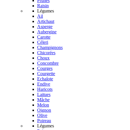
Prunes
Raisin
Légumes
Ail
Artichaut
Asperge
Aubergine
Carotte
Céleri
Champignons
Chicorées
Choux
Concombre
Courges
Courgette
Echalote
Endive
Haricots
Laitues
Mâche
Melon
Oignon
Olive
Poireau
Légumes