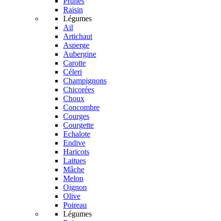
Prunes
Raisin
Légumes
Ail
Artichaut
Asperge
Aubergine
Carotte
Céleri
Champignons
Chicorées
Choux
Concombre
Courges
Courgette
Echalote
Endive
Haricots
Laitues
Mâche
Melon
Oignon
Olive
Poireau
Légumes