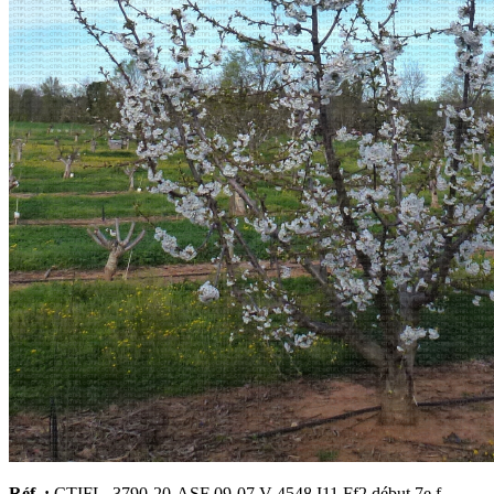
Réf. :
CTIFL–3790-20-ASF 09-07 V 4548 I11 Ff2 début 7e f