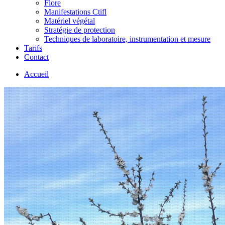
Flore
Manifestations Ctifl
Matériel végétal
Stratégie de protection
Techniques de laboratoire, instrumentation et mesure
Tarifs
Contact
Accueil