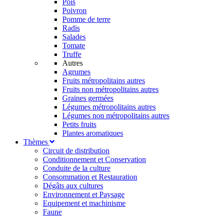
Pois
Poivron
Pomme de terre
Radis
Salades
Tomate
Truffe
Autres
Agrumes
Fruits métropolitains autres
Fruits non métropolitains autres
Graines germées
Légumes métropolitains autres
Légumes non métropolitains autres
Petits fruits
Plantes aromatiques
Thèmes
Circuit de distribution
Conditionnement et Conservation
Conduite de la culture
Consommation et Restauration
Dégâts aux cultures
Environnement et Paysage
Equipement et machinisme
Faune