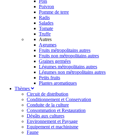
Pois
Poivron
Pomme de terre
Radis
Salades
Tomate
Truffe
Autres
Agrumes
Fruits métropolitains autres
Fruits non métropolitains autres
Graines germées
Légumes métropolitains autres
Légumes non métropolitains autres
Petits fruits
Plantes aromatiques
Thèmes
Circuit de distribution
Conditionnement et Conservation
Conduite de la culture
Consommation et Restauration
Dégâts aux cultures
Environnement et Paysage
Equipement et machinisme
Faune