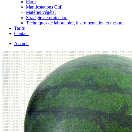
Flore
Manifestations Ctifl
Matériel végétal
Stratégie de protection
Techniques de laboratoire, instrumentation et mesure
Tarifs
Contact
Accueil