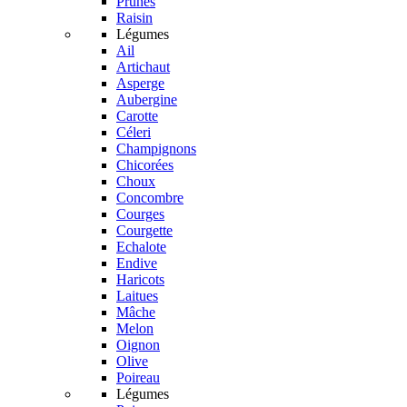
Prunes
Raisin
Légumes
Ail
Artichaut
Asperge
Aubergine
Carotte
Céleri
Champignons
Chicorées
Choux
Concombre
Courges
Courgette
Echalote
Endive
Haricots
Laitues
Mâche
Melon
Oignon
Olive
Poireau
Légumes