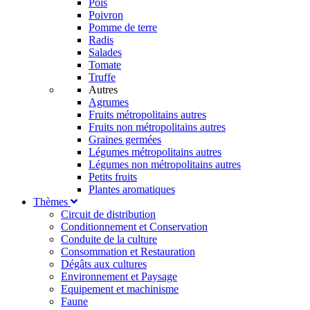
Pois
Poivron
Pomme de terre
Radis
Salades
Tomate
Truffe
Autres
Agrumes
Fruits métropolitains autres
Fruits non métropolitains autres
Graines germées
Légumes métropolitains autres
Légumes non métropolitains autres
Petits fruits
Plantes aromatiques
Thèmes
Circuit de distribution
Conditionnement et Conservation
Conduite de la culture
Consommation et Restauration
Dégâts aux cultures
Environnement et Paysage
Equipement et machinisme
Faune