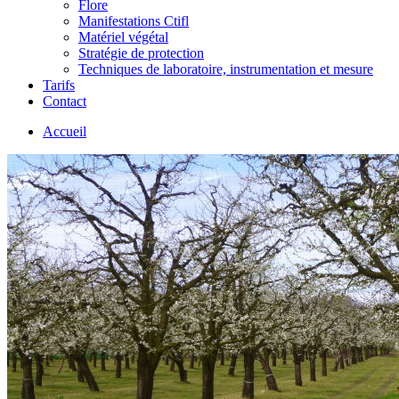
Flore
Manifestations Ctifl
Matériel végétal
Stratégie de protection
Techniques de laboratoire, instrumentation et mesure
Tarifs
Contact
Accueil