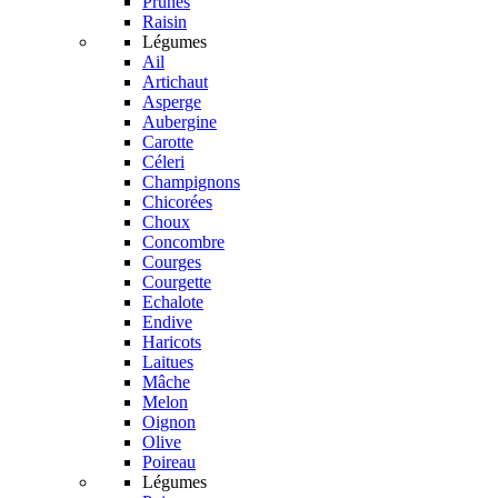
Prunes
Raisin
Légumes
Ail
Artichaut
Asperge
Aubergine
Carotte
Céleri
Champignons
Chicorées
Choux
Concombre
Courges
Courgette
Echalote
Endive
Haricots
Laitues
Mâche
Melon
Oignon
Olive
Poireau
Légumes