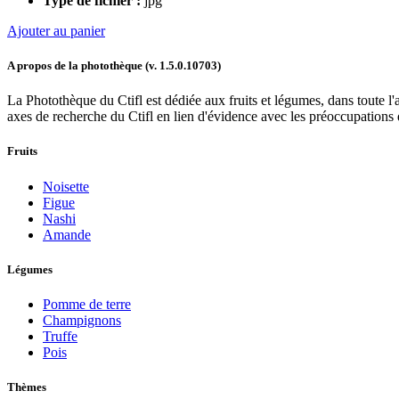
Type de fichier :
jpg
Ajouter au panier
A propos de la photothèque (v.
1.5.0.10703
)
La Photothèque du Ctifl est dédiée aux fruits et légumes, dans toute l'a
axes de recherche du Ctifl en lien d'évidence avec les préoccupations d
Fruits
Noisette
Figue
Nashi
Amande
Légumes
Pomme de terre
Champignons
Truffe
Pois
Thèmes