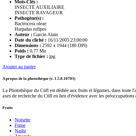
Mots-Clés :
INSECTE AUXILIAIRE
INSECTE RAVAGEUR
Pathogène(s) :
Bactrocera oleae
Harpalus rufipes
Auteur :
Garcin Alain
Date du cliché :
16/11/2005 23:00:00
Dimensions :
2592 x 1944 (180 DPI)
Poids :
0,77 Mo
Type de fichier :
jpg
Ajouter au panier
A propos de la photothèque (v.
1.5.0.10703
)
La Photothèque du Ctifl est dédiée aux fruits et légumes, dans toute l'a
axes de recherche du Ctifl en lien d'évidence avec les préoccupations d
Fruits
Noisette
Figue
Nashi