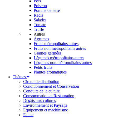
Pois
Poivron
Pomme de terre
Radis
Salades
Tomate
Truffe
Autres
Agrumes
Fruits métropolitains autres
Fruits non métropolitains autres
Graines germées
Légumes métropolitains autres
Légumes non métropolitains autres
Petits fruits
Plantes aromatiques
Thèmes
Circuit de distribution
Conditionnement et Conservation
Conduite de la culture
Consommation et Restauration
Dégâts aux cultures
Environnement et Paysage
Equipement et machinisme
Faune