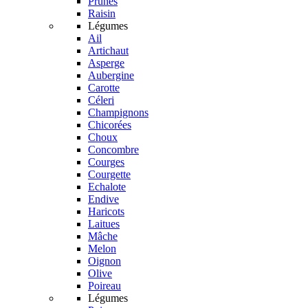
Prunes
Raisin
Légumes
Ail
Artichaut
Asperge
Aubergine
Carotte
Céleri
Champignons
Chicorées
Choux
Concombre
Courges
Courgette
Echalote
Endive
Haricots
Laitues
Mâche
Melon
Oignon
Olive
Poireau
Légumes