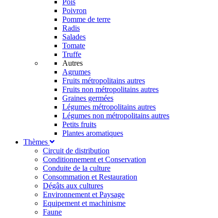
Pois
Poivron
Pomme de terre
Radis
Salades
Tomate
Truffe
Autres
Agrumes
Fruits métropolitains autres
Fruits non métropolitains autres
Graines germées
Légumes métropolitains autres
Légumes non métropolitains autres
Petits fruits
Plantes aromatiques
Thèmes
Circuit de distribution
Conditionnement et Conservation
Conduite de la culture
Consommation et Restauration
Dégâts aux cultures
Environnement et Paysage
Equipement et machinisme
Faune