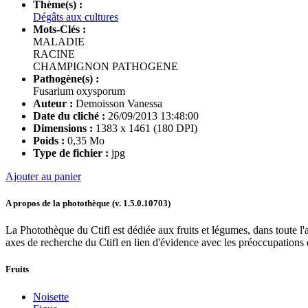
Thème(s) :
Dégâts aux cultures
Mots-Clés :
MALADIE
RACINE
CHAMPIGNON PATHOGENE
Pathogène(s) :
Fusarium oxysporum
Auteur :
Demoisson Vanessa
Date du cliché :
26/09/2013 13:48:00
Dimensions :
1383 x 1461 (180 DPI)
Poids :
0,35 Mo
Type de fichier :
jpg
Ajouter au panier
A propos de la photothèque (v.
1.5.0.10703
)
La Photothèque du Ctifl est dédiée aux fruits et légumes, dans toute l'a
axes de recherche du Ctifl en lien d'évidence avec les préoccupations d
Fruits
Noisette