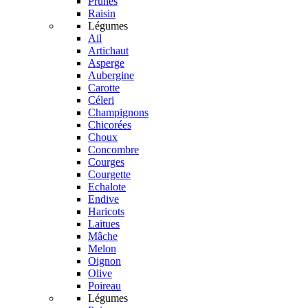
Prunes
Raisin
Légumes
Ail
Artichaut
Asperge
Aubergine
Carotte
Céleri
Champignons
Chicorées
Choux
Concombre
Courges
Courgette
Echalote
Endive
Haricots
Laitues
Mâche
Melon
Oignon
Olive
Poireau
Légumes