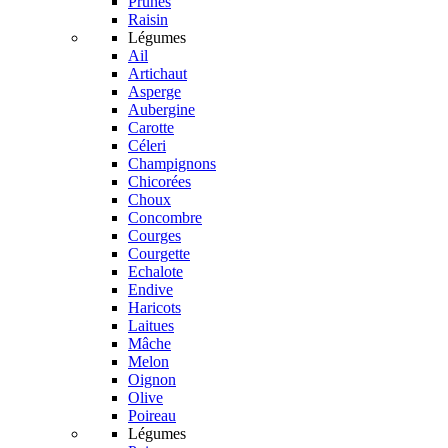
Prunes
Raisin
Légumes
Ail
Artichaut
Asperge
Aubergine
Carotte
Céleri
Champignons
Chicorées
Choux
Concombre
Courges
Courgette
Echalote
Endive
Haricots
Laitues
Mâche
Melon
Oignon
Olive
Poireau
Légumes