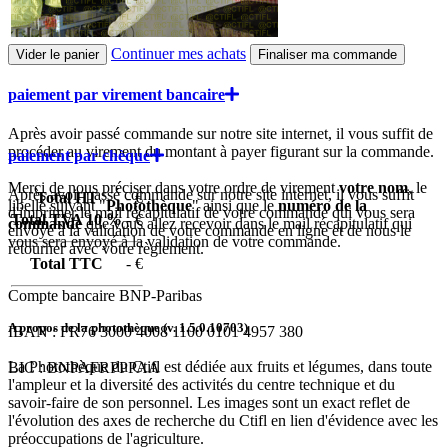
Continuer mes achats
paiement par virement bancaire
Après avoir passé commande sur notre site internet, il vous suffit de
procéder au virement du montant à payer figurant sur la commande.
paiement par chèque
Merci de nous préciser dans votre ordre de virement
votre nom
, le
Après avoir passé commande sur notre site internet, il vous suffit
Total HT
- €
libellé suivant "
Photothèque
" ainsi que le
numéro de la
d'imprimer le mail récapitulatif de votre commande qui vous sera
Total TVA 10 %
- €
commande
que vous allez recevoir dans le mail récapitulatif qui
envoyé à la validation de votre commande en ligne et de nous le
vous sera envoyé à la validation de votre commande.
retourner avec votre règlement.
Total TTC
- €
Compte bancaire BNP-Paribas
A propos de la photothèque (v.
1.5.0.10703
)
IBAN : FR76 3000 4008 1100 0101 4957 380
La Photothèque du Ctifl est dédiée aux fruits et légumes, dans toute
BIC : BNPAFRPPPAA
l'ampleur et la diversité des activités du centre technique et du
savoir-faire de son personnel. Les images sont un exact reflet de
l'évolution des axes de recherche du Ctifl en lien d'évidence avec les
préoccupations de l'agriculture.