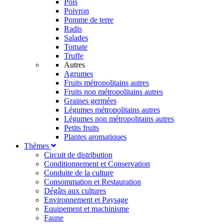
Pois
Poivron
Pomme de terre
Radis
Salades
Tomate
Truffe
Autres
Agrumes
Fruits métropolitains autres
Fruits non métropolitains autres
Graines germées
Légumes métropolitains autres
Légumes non métropolitains autres
Petits fruits
Plantes aromatiques
Thèmes
Circuit de distribution
Conditionnement et Conservation
Conduite de la culture
Consommation et Restauration
Dégâts aux cultures
Environnement et Paysage
Equipement et machinisme
Faune