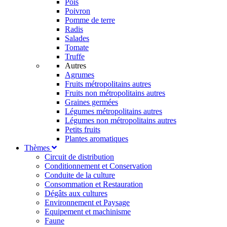
Pois
Poivron
Pomme de terre
Radis
Salades
Tomate
Truffe
Autres
Agrumes
Fruits métropolitains autres
Fruits non métropolitains autres
Graines germées
Légumes métropolitains autres
Légumes non métropolitains autres
Petits fruits
Plantes aromatiques
Thèmes
Circuit de distribution
Conditionnement et Conservation
Conduite de la culture
Consommation et Restauration
Dégâts aux cultures
Environnement et Paysage
Equipement et machinisme
Faune