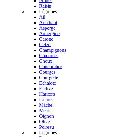
Prunes
Raisin
Légumes
Ail
Artichaut
Asperge
Aubergine
Carotte
Céleri
Champignons
Chicorées
Choux
Concombre
Courges
Courgette
Echalote
Endive
Haricots
Laitues
Mâche
Melon
Oignon
Olive
Poireau
Légumes