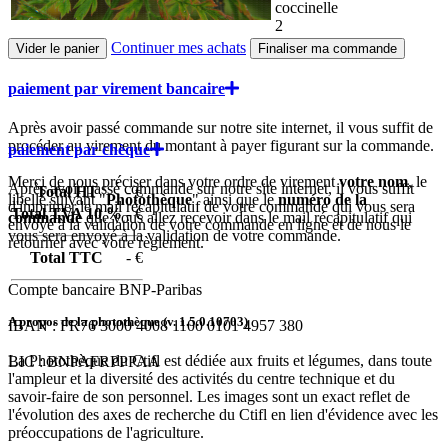
coccinelle
2
Continuer mes achats
paiement par virement bancaire
Après avoir passé commande sur notre site internet, il vous suffit de
procéder au virement du montant à payer figurant sur la commande.
paiement par chèque
Merci de nous préciser dans votre ordre de virement
votre nom
, le
Après avoir passé commande sur notre site internet, il vous suffit
Total HT
- €
libellé suivant "
Photothèque
" ainsi que le
numéro de la
d'imprimer le mail récapitulatif de votre commande qui vous sera
Total TVA 10 %
- €
commande
que vous allez recevoir dans le mail récapitulatif qui
envoyé à la validation de votre commande en ligne et de nous le
vous sera envoyé à la validation de votre commande.
retourner avec votre règlement.
Total TTC
- €
Compte bancaire BNP-Paribas
A propos de la photothèque (v.
1.5.0.10703
)
IBAN : FR76 3000 4008 1100 0101 4957 380
La Photothèque du Ctifl est dédiée aux fruits et légumes, dans toute
BIC : BNPAFRPPPAA
l'ampleur et la diversité des activités du centre technique et du
savoir-faire de son personnel. Les images sont un exact reflet de
l'évolution des axes de recherche du Ctifl en lien d'évidence avec les
préoccupations de l'agriculture.