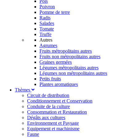
Pois
Poivron
Pomme de terre
Radis
Salades
Tomate
Truffe
Autres
Agrumes
Fruits métropolitains autres
Fruits non métropolitains autres
Graines germées
Légumes métropolitains autres
Légumes non métropolitains autres
Petits fruits
Plantes aromatiques
Thèmes
Circuit de distribution
Conditionnement et Conservation
Conduite de la culture
Consommation et Restauration
Dégâts aux cultures
Environnement et Paysage
Equipement et machinisme
Faune