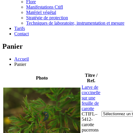
Flore
Manifestations Ctifl
Matériel végétal
Stratégie de protection
Techniques de laboratoire, instrumentation et mesure
Tarifs
Contact
Panier
Accueil
Panier
Titre /
Photo
Ref.
Larve de
coccinelle
sur une
feuille de
carotte
CTIFL–
5412-
carotte
pucerons